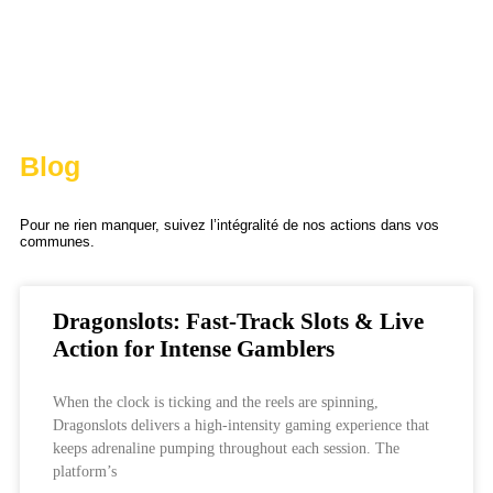
Blog
Pour ne rien manquer, suivez l’intégralité de nos actions dans vos
communes.
Dragonslots: Fast‑Track Slots & Live
Action for Intense Gamblers
When the clock is ticking and the reels are spinning,
Dragonslots delivers a high‑intensity gaming experience that
keeps adrenaline pumping throughout each session. The
platform’s