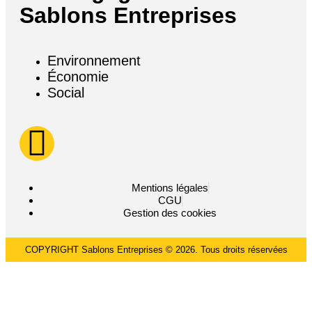
Sablons Entreprises
Environnement
Économie
Social
Mentions légales
CGU
Gestion des cookies
COPYRIGHT Sablons Entreprises © 2026. Tous droits réservées