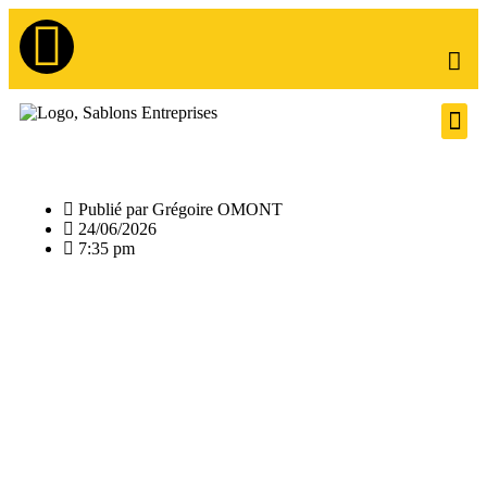
Publié par
Grégoire OMONT
24/06/2026
7:35 pm