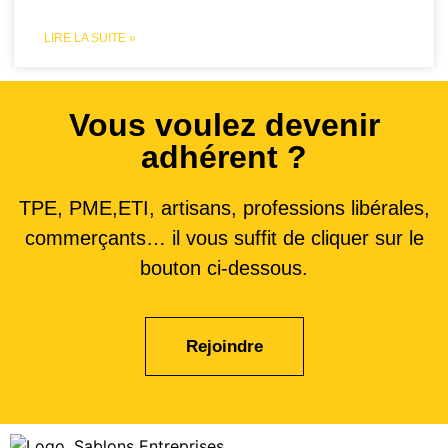
LIRE LA SUITE »
Vous voulez devenir
adhérent ?
TPE, PME,ETI, artisans, professions libérales,
commerçants… il vous suffit de cliquer sur le
bouton ci-dessous.
Rejoindre