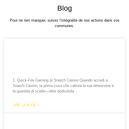
Blog
Pour ne rien manquer, suivez l’intégralité de nos actions dans vos
communes.
Snatch Casino Quick‑Fire
Play: Vittorie Veloci, Azione
Immediata e Grandi Premi
1. Quick‑Fire Gaming at Snatch Casino Quando accedi a
Snatch Casino, la prima cosa che cattura la tua attenzione è
la quantità di scelte—oltre dodicimila
LIRE LA SUITE »
Geweldige toegang tot