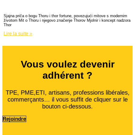
modernim životom
Sjajna priča o bogu Thoru i thor fortune, povezujući mitove s modernim
životom Mit o Thoru i njegovo značenje Thorov Mjolnir i koncept nadzora
Thor
Lire la suite »
Vous voulez devenir
adhérent ?
TPE, PME,ETI, artisans, professions libérales,
commerçants… il vous suffit de cliquer sur le
bouton ci-dessous.
Rejoindre
Sablons Entreprises, Agglomération