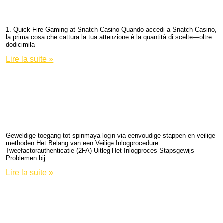
Grandi Premi
1. Quick‑Fire Gaming at Snatch Casino Quando accedi a Snatch Casino,
la prima cosa che cattura la tua attenzione è la quantità di scelte—oltre
dodicimila
Lire la suite »
Geweldige toegang tot spinmaya
login via eenvoudige stappen en
veilige methoden
Geweldige toegang tot spinmaya login via eenvoudige stappen en veilige
methoden Het Belang van een Veilige Inlogprocedure
Tweefactorauthenticatie (2FA) Uitleg Het Inlogproces Stapsgewijs
Problemen bij
Lire la suite »
Sjajna priča o bogu Thoru i thor
fortune, povezujući mitove s