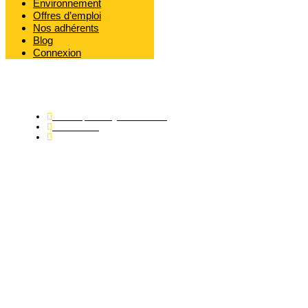
Environnement
Offres d’emploi
Nos adhérents
Blog
Connexion
Publié par
Grégoire OMONT
30/05/2025
3:50 pm
Analyse approfondie des
programmes de cashback dans
le secteur des jeux d’argent en
ligne