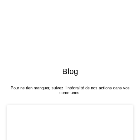
Blog
Pour ne rien manquer, suivez l’intégralité de nos actions dans vos
communes.
Dragonslots: Fast‑Track
Slots & Live Action for
Intense Gamblers