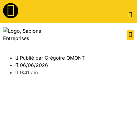
Publié par
Grégoire OMONT
06/06/2026
9:41 am