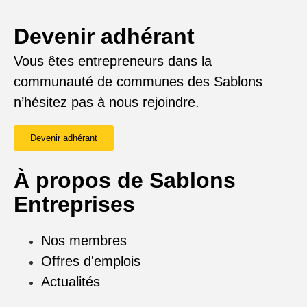
Devenir adhérant
Vous êtes entrepreneurs dans la
communauté de communes des Sablons
n’hésitez pas à nous rejoindre.
Devenir adhérant
À propos de Sablons
Entreprises
Nos membres
Offres d'emplois
Actualités