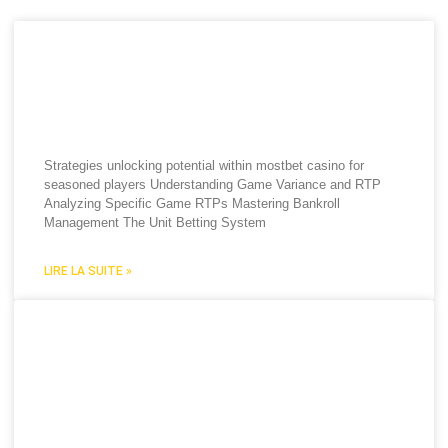
Strategies unlocking potential
within mostbet casino for
seasoned players
Strategies unlocking potential within mostbet casino for
seasoned players Understanding Game Variance and RTP
Analyzing Specific Game RTPs Mastering Bankroll
Management The Unit Betting System
LIRE LA SUITE »
Gameplay insights and
exciting features within
grizzlys quest casino await
players