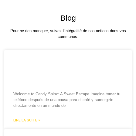
Blog
Pour ne rien manquer, suivez l’intégralité de nos actions dans vos
communes.
Candy Spinz Casino Review:
Quick Wins & Sweet Sessions
for Mobile Gamers
Welcome to Candy Spinz: A Sweet Escape Imagina tomar tu
teléfono después de una pausa para el café y sumergirte
directamente en un mundo de
LIRE LA SUITE »