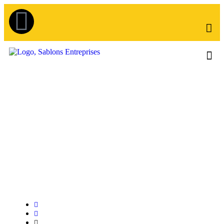
Publié par
Grégoire OMONT
27/05/2025
8:59 am