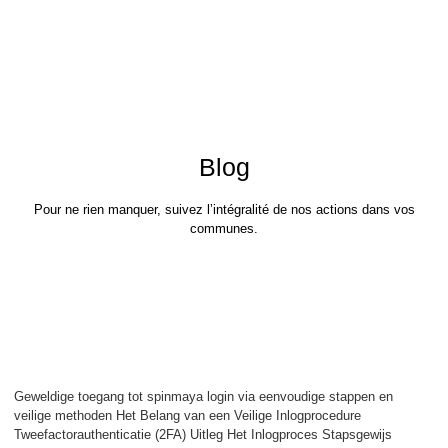
Blog
Pour ne rien manquer, suivez l’intégralité de nos actions dans vos
communes.
Geweldige toegang tot spinmaya
login via eenvoudige stappen en
veilige methoden
Geweldige toegang tot spinmaya login via eenvoudige stappen en
veilige methoden Het Belang van een Veilige Inlogprocedure
Tweefactorauthenticatie (2FA) Uitleg Het Inlogproces Stapsgewijs