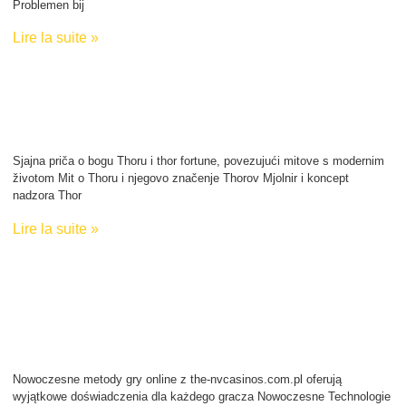
Problemen bij
Lire la suite »
Sjajna priča o bogu Thoru i thor
fortune, povezujući mitove s
modernim životom
Sjajna priča o bogu Thoru i thor fortune, povezujući mitove s modernim
životom Mit o Thoru i njegovo značenje Thorov Mjolnir i koncept
nadzora Thor
Lire la suite »
Nowoczesne metody gry online z
the-nvcasinos.com.pl oferują
wyjątkowe doświadczenia dla
każdego gracza
Nowoczesne metody gry online z the-nvcasinos.com.pl oferują
wyjątkowe doświadczenia dla każdego gracza Nowoczesne Technologie