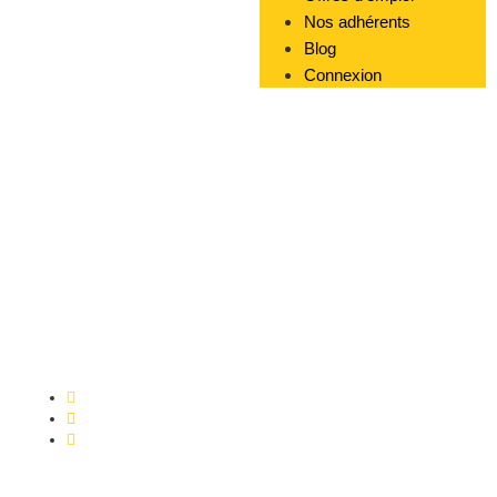
Nos adhérents
Blog
Connexion
Publié par
Grégoire OMONT
25/05/2025
2:06 pm