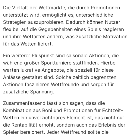
Die Vielfalt der Wettmärkte, die durch Promotionen
unterstützt wird, ermöglicht es, unterschiedliche
Strategien auszuprobieren. Dadurch können Nutzer
flexibel auf die Gegebenheiten eines Spiels reagieren
und ihre Wettarten ändern, was zusätzliche Motivation
für das Wetten liefert.
Ein weiterer Pluspunkt sind saisonale Aktionen, die
während großer Sportturniere stattfinden. Hierbei
warten lukrative Angebote, die speziell für diese
Anlässe gestaltet sind. Solche zeitlich begrenzten
Aktionen faszinieren Wettfreunde und sorgen für
zusätzliche Spannung.
Zusammenfassend lässt sich sagen, dass die
Kombination aus Boni und Promotionen für Echtzeit-
Wetten ein unverzichtbares Element ist, das nicht nur
die Rentabilität erhöht, sondern auch das Erlebnis der
Spieler bereichert. Jeder Wettfreund sollte die