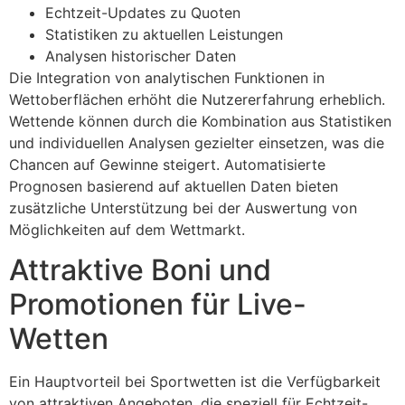
Echtzeit-Updates zu Quoten
Statistiken zu aktuellen Leistungen
Analysen historischer Daten
Die Integration von analytischen Funktionen in
Wettoberflächen erhöht die Nutzererfahrung erheblich.
Wettende können durch die Kombination aus Statistiken
und individuellen Analysen gezielter einsetzen, was die
Chancen auf Gewinne steigert. Automatisierte
Prognosen basierend auf aktuellen Daten bieten
zusätzliche Unterstützung bei der Auswertung von
Möglichkeiten auf dem Wettmarkt.
Attraktive Boni und
Promotionen für Live-
Wetten
Ein Hauptvorteil bei Sportwetten ist die Verfügbarkeit
von attraktiven Angeboten, die speziell für Echtzeit-