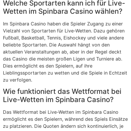
Welche Sportarten kann ich für Live-
Wetten im Spinbara Casino wählen?
Im Spinbara Casino haben die Spieler Zugang zu einer
Vielzahl von Sportarten für Live-Wetten. Dazu gehören
Fußball, Basketball, Tennis, Eishockey und viele andere
beliebte Sportarten. Die Auswahl hängt von den
aktuellen Veranstaltungen ab, aber in der Regel deckt
das Casino die meisten großen Ligen und Turniere ab.
Dies ermöglicht es den Spielern, auf ihre
Lieblingssportarten zu wetten und die Spiele in Echtzeit
zu verfolgen.
Wie funktioniert das Wettformat bei
Live-Wetten im Spinbara Casino?
Das Wettformat bei Live-Wetten im Spinbara Casino
ermöglicht es den Spielern, während des Spiels Einsätze
zu platzieren. Die Quoten ändern sich kontinuierlich, je