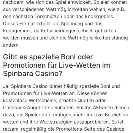
nachdem, wie sich das Spiel entwickelt. Spieler können
aus verschiedenen Wettmöglichkeiten wählen, wie z.B.
den nächsten Torschützen oder das Endergebnis.
Dieses Format erhöht die Spannung und das
Engagement, da Entscheidungen schnell getroffen
werden müssen und sich die Wettmöglichkeiten ständig
ändern.
Gibt es spezielle Boni oder
Promotionen für Live-Wetten im
Spinbara Casino?
Ja, Spinbara Casino bietet häufig spezielle Boni und
Promotionen für Live-Wetten an. Diese können
kostenlose Wettscheine, erhöhte Quoten oder
Cashback-Angebote beinhalten. Solche Aktionen dienen
dazu, die Spieler zu ermutigen, mehr im Live-Bereich zu
wetten und ihre Wettstrategien auszuprobieren. Es ist
ratsam, regelmäßig die Promotions-Seite des Casinos