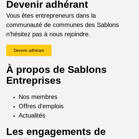
Devenir adhérant
Vous êtes entrepreneurs dans la
communauté de communes des Sablons
n’hésitez pas à nous rejoindre.
Devenir adhérant
À propos de Sablons
Entreprises
Nos membres
Offres d'emplois
Actualités
Les engagements de