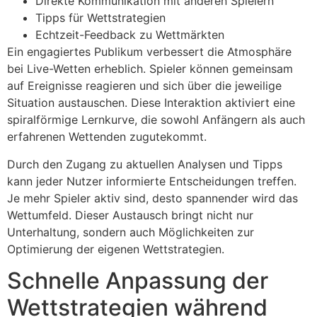
Direkte Kommunikation mit anderen Spielern
Tipps für Wettstrategien
Echtzeit-Feedback zu Wettmärkten
Ein engagiertes Publikum verbessert die Atmosphäre
bei Live-Wetten erheblich. Spieler können gemeinsam
auf Ereignisse reagieren und sich über die jeweilige
Situation austauschen. Diese Interaktion aktiviert eine
spiralförmige Lernkurve, die sowohl Anfängern als auch
erfahrenen Wettenden zugutekommt.
Durch den Zugang zu aktuellen Analysen und Tipps
kann jeder Nutzer informierte Entscheidungen treffen.
Je mehr Spieler aktiv sind, desto spannender wird das
Wettumfeld. Dieser Austausch bringt nicht nur
Unterhaltung, sondern auch Möglichkeiten zur
Optimierung der eigenen Wettstrategien.
Schnelle Anpassung der
Wettstrategien während