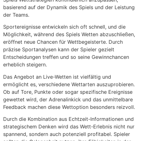
basierend auf der Dynamik des Spiels und der Leistung
der Teams.
Sportereignisse entwickeln sich oft schnell, und die
Möglichkeit, während des Spiels Wetten abzuschließen,
eröffnet neue Chancen für Wettbegeisterte. Durch
präzise Sportanalysen kann der Spieler gezielt
Entscheidungen treffen und so seine Gewinnchancen
erheblich steigern.
Das Angebot an Live-Wetten ist vielfältig und
ermöglicht es, verschiedene Wettarten auszuprobieren.
Ob auf Tore, Punkte oder sogar spezifische Ereignisse
gewettet wird, der Adrenalinkick und das unmittelbare
Feedback machen diese Wettoption besonders reizvoll.
Durch die Kombination aus Echtzeit-Informationen und
strategischem Denken wird das Wett-Erlebnis nicht nur
spannend, sondern auch potenziell profitabel. Spieler