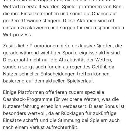
Wettarten erstellt wurden. Spieler profitieren von Boni,
die ihre Einsätze erhöhen und somit die Chance auf
größere Gewinne steigern. Diese Aktionen sind oft
einfach zu aktivieren und sorgen für einen spannenden
Wettprozess.
Zusätzliche Promotionen bieten exklusive Quoten, die
gerade während wichtiger Sportereignisse aktiv sind.
Dies erhöht nicht nur die Attraktivität der Wetten,
sondern sorgt auch für ein aufregendes Gefühl, da
Nutzer schneller Entscheidungen treffen können,
basierend auf dem aktuellen Spielverlauf.
Einige Plattformen offerieren zudem spezielle
Cashback-Programme für verlorene Wetten, was die
Nutzererfahrung erheblich verbessert. Dieser Bonus ist
besonders wertvoll, da er Rücklagen für zukünftige
Einsätze schafft und die Stimmung bei Spielern auch
nach einem Verlust aufrechterhält.