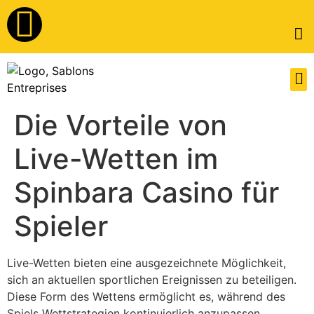
Die Vorteile von
Live-Wetten im
Spinbara Casino für
Spieler
Live-Wetten bieten eine ausgezeichnete Möglichkeit,
sich an aktuellen sportlichen Ereignissen zu beteiligen.
Diese Form des Wettens ermöglicht es, während des
Spiels Wettstrategien kontinuierlich anzupassen,