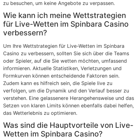
zu besuchen, um keine Angebote zu verpassen.
Wie kann ich meine Wettstrategien
für Live-Wetten im Spinbara Casino
verbessern?
Um Ihre Wettstrategien für Live-Wetten im Spinbara
Casino zu verbessern, sollten Sie sich über die Teams
oder Spieler, auf die Sie wetten möchten, umfassend
informieren. Aktuelle Statistiken, Verletzungen und
Formkurven können entscheidende Faktoren sein.
Zudem kann es hilfreich sein, die Spiele live zu
verfolgen, um die Dynamik und den Verlauf besser zu
verstehen. Eine gelassenere Herangehensweise und das
Setzen von klaren Limits können ebenfalls dabei helfen,
das Wetterlebnis zu optimieren.
Was sind die Hauptvorteile von Live-
Wetten im Spinbara Casino?