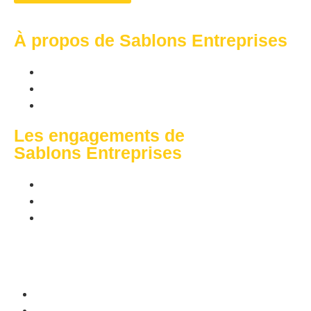
À propos de Sablons Entreprises
Nos membres
Offres d'emplois
Actualités
Les engagements de
Sablons Entreprises
Environnement
Économie
Social
Mentions légales