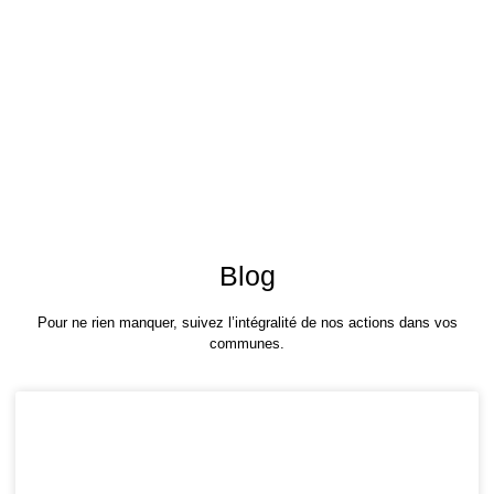
Blog
Pour ne rien manquer, suivez l’intégralité de nos actions dans vos
communes.
Cleobetra Casino: Fast‑Track
Gaming for Quick Wins