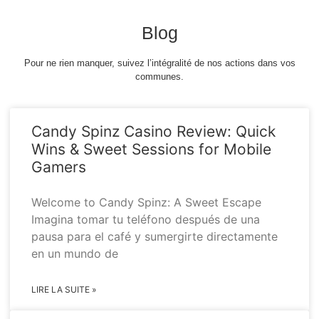
Blog
Pour ne rien manquer, suivez l’intégralité de nos actions dans vos
communes.
Candy Spinz Casino Review: Quick
Wins & Sweet Sessions for Mobile
Gamers
Welcome to Candy Spinz: A Sweet Escape
Imagina tomar tu teléfono después de una
pausa para el café y sumergirte directamente
en un mundo de
LIRE LA SUITE »