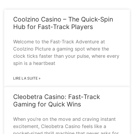
Coolzino Casino – The Quick‑Spin
Hub for Fast‑Track Players
Welcome to the Fast‑Track Adventure at
Coolzino Picture a gaming spot where the
clock ticks faster than your pulse, where every
spin is a heartbeat
LIRE LA SUITE »
Cleobetra Casino: Fast‑Track
Gaming for Quick Wins
When you’re on the move and craving instant
excitement, Cleobetra Casino feels like a
pocket‑sized thrill machine that never asks for