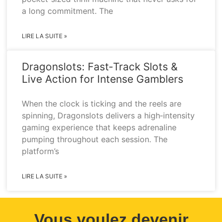
a long commitment. The
LIRE LA SUITE »
Dragonslots: Fast‑Track Slots &
Live Action for Intense Gamblers
When the clock is ticking and the reels are
spinning, Dragonslots delivers a high‑intensity
gaming experience that keeps adrenaline
pumping throughout each session. The
platform’s
LIRE LA SUITE »
Vous voulez devenir