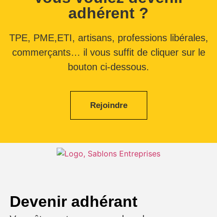
adhérent ?
TPE, PME,ETI, artisans, professions libérales,
commerçants… il vous suffit de cliquer sur le
bouton ci-dessous.
Rejoindre
Devenir adhérant