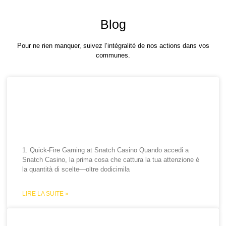
Blog
Pour ne rien manquer, suivez l’intégralité de nos actions dans vos
communes.
Snatch Casino Quick‑Fire
Play: Vittorie Veloci, Azione
Immediata e Grandi Premi
1. Quick‑Fire Gaming at Snatch Casino Quando accedi a
Snatch Casino, la prima cosa che cattura la tua attenzione è
la quantità di scelte—oltre dodicimila
LIRE LA SUITE »