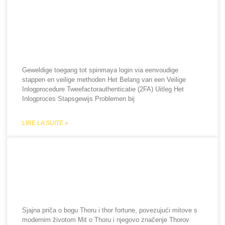
Geweldige toegang tot
spinmaya login via
eenvoudige stappen en
veilige methoden
Geweldige toegang tot spinmaya login via eenvoudige
stappen en veilige methoden Het Belang van een Veilige
Inlogprocedure Tweefactorauthenticatie (2FA) Uitleg Het
Inlogproces Stapsgewijs Problemen bij
LIRE LA SUITE »
Sjajna priča o bogu Thoru i
thor fortune, povezujući
mitove s modernim životom
Sjajna priča o bogu Thoru i thor fortune, povezujući mitove s
modernim životom Mit o Thoru i njegovo značenje Thorov