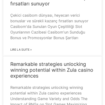
fırsatları sunuyor
Çekici casibom dünyası, heyecan verici
bonuslar ve sürekli kazanç fırsatları sunuyor
Casibom'da Sunulan Oyun Çeşitliliği Slot
Oyunlarının Cazibesi Casibom'un Sunduğu
Bonus ve Promosyonlar Bonus Şartları
LIRE LA SUITE »
Remarkable strategies unlocking
winning potential within Zula casino
experiences
Remarkable strategies unlocking winning
potential within Zula casino experiences
Understanding Game Variety and Odds The
Impact of RNGs on Slot Games Maximizing