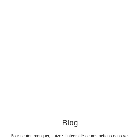
Blog
Pour ne rien manquer, suivez l’intégralité de nos actions dans vos