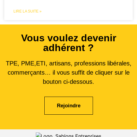
LIRE LA SUITE »
Vous voulez devenir
adhérent ?
TPE, PME,ETI, artisans, professions libérales,
commerçants… il vous suffit de cliquer sur le
bouton ci-dessous.
Rejoindre