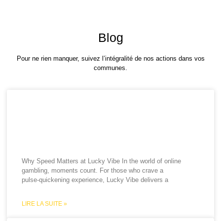
Blog
Pour ne rien manquer, suivez l’intégralité de nos actions dans vos
communes.
Lucky Vibe Casino –
Quick‑Hit Slots and Live
Spins for Fast‑Paced Players
Why Speed Matters at Lucky Vibe In the world of online
gambling, moments count. For those who crave a
pulse‑quickening experience, Lucky Vibe delivers a
LIRE LA SUITE »