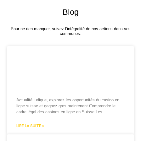
Blog
Pour ne rien manquer, suivez l’intégralité de nos actions dans vos
communes.
Actualité ludique, explorez
les opportunités du casino
en ligne suisse et gagnez
gros maintenant
Actualité ludique, explorez les opportunités du casino en
ligne suisse et gagnez gros maintenant Comprendre le
cadre légal des casinos en ligne en Suisse Les
LIRE LA SUITE »