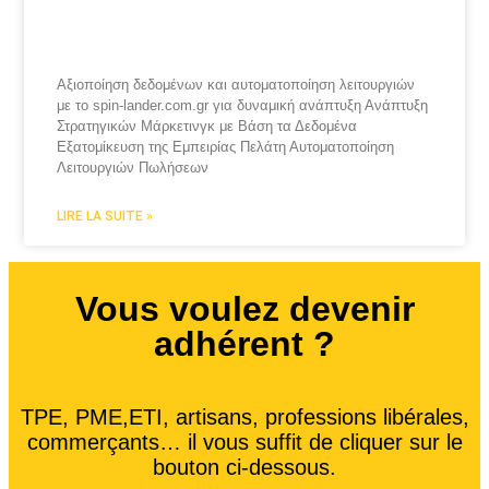
ανάπτυξη
Αξιοποίηση δεδομένων και αυτοματοποίηση λειτουργιών
με το spin-lander.com.gr για δυναμική ανάπτυξη Ανάπτυξη
Στρατηγικών Μάρκετινγκ με Βάση τα Δεδομένα
Εξατομίκευση της Εμπειρίας Πελάτη Αυτοματοποίηση
Λειτουργιών Πωλήσεων
LIRE LA SUITE »
Vous voulez devenir
adhérent ?
TPE, PME,ETI, artisans, professions libérales,
commerçants… il vous suffit de cliquer sur le
bouton ci-dessous.