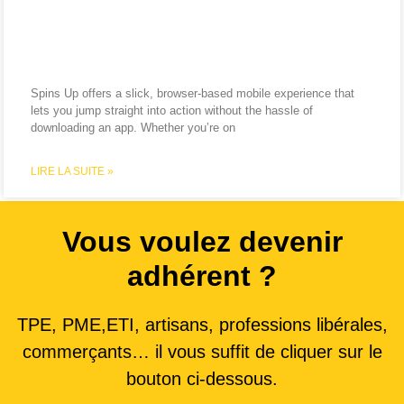
Gaming for On-the-Go Slots and
More
Spins Up offers a slick, browser‑based mobile experience that
lets you jump straight into action without the hassle of
downloading an app. Whether you’re on
LIRE LA SUITE »
Vous voulez devenir
adhérent ?
TPE, PME,ETI, artisans, professions libérales,
commerçants… il vous suffit de cliquer sur le
bouton ci-dessous.