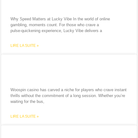
Fast‑Paced Players
Why Speed Matters at Lucky Vibe In the world of online
gambling, moments count. For those who crave a
pulse‑quickening experience, Lucky Vibe delivers a
LIRE LA SUITE »
Woospin Casino Mobile
Gaming: Quick Wins on the Go
Woospin casino has carved a niche for players who crave instant
thrills without the commitment of a long session. Whether you’re
waiting for the bus,
LIRE LA SUITE »
SpinsUp Casino: Quick Mobile