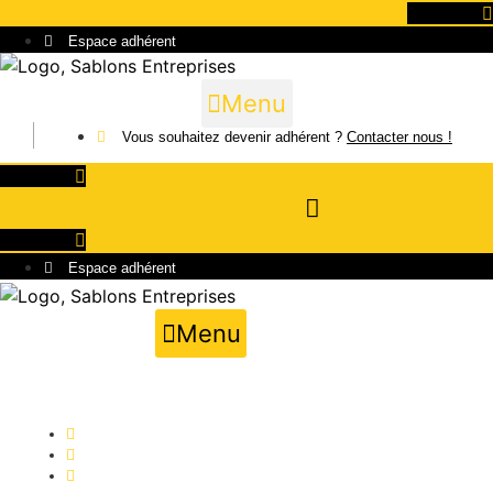
Aller
Linkedin
au
Espace adhérent
contenu
Menu
Vous souhaitez devenir adhérent ?
Contacter nous !
Linkedin
Linkedin
Espace adhérent
Menu
Publié par
Grégoire OMONT
02/06/2025
10:27 am