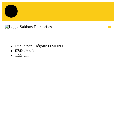
Publié par
Grégoire OMONT
02/06/2025
1:55 pm