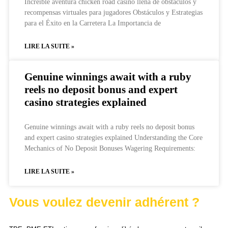
Increíble aventura chicken road casino llena de obstáculos y
recompensas virtuales para jugadores Obstáculos y Estrategias
para el Éxito en la Carretera La Importancia de
LIRE LA SUITE »
Genuine winnings await with a ruby
reels no deposit bonus and expert
casino strategies explained
Genuine winnings await with a ruby reels no deposit bonus
and expert casino strategies explained Understanding the Core
Mechanics of No Deposit Bonuses Wagering Requirements:
LIRE LA SUITE »
Vous voulez devenir adhérent ?