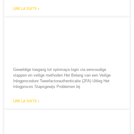
LIRE LA SUITE »
Geweldige toegang tot
spinmaya login via
eenvoudige stappen en
veilige methoden
Geweldige toegang tot spinmaya login via eenvoudige
stappen en veilige methoden Het Belang van een Veilige
Inlogprocedure Tweefactorauthenticatie (2FA) Uitleg Het
Inlogproces Stapsgewijs Problemen bij
LIRE LA SUITE »
Sjajna priča o bogu Thoru i
thor fortune, povezujući