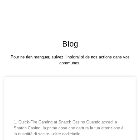
Blog
Pour ne rien manquer, suivez l’intégralité de nos actions dans vos
communes.
Snatch Casino Quick‑Fire
Play: Vittorie Veloci, Azione
Immediata e Grandi Premi
1. Quick‑Fire Gaming at Snatch Casino Quando accedi a
Snatch Casino, la prima cosa che cattura la tua attenzione è
la quantità di scelte—oltre dodicimila