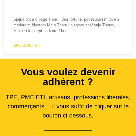
mitove s modernim životom
Sjajna priča o bogu Thoru i thor fortune, povezujući mitove s
modernim životom Mit o Thoru i njegovo značenje Thorov
Mjolnir i koncept nadzora Thor
LIRE LA SUITE »
Vous voulez devenir
adhérent ?
TPE, PME,ETI, artisans, professions libérales,
commerçants… il vous suffit de cliquer sur le
bouton ci-dessous.