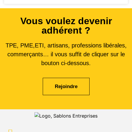
Vous voulez devenir
adhérent ?
TPE, PME,ETI, artisans, professions libérales,
commerçants… il vous suffit de cliquer sur le
bouton ci-dessous.
Rejoindre