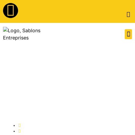
Publié par
Grégoire OMONT
02/06/2025