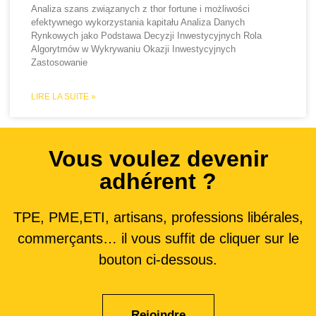
Analiza szans związanych z thor fortune i możliwości
efektywnego wykorzystania kapitału Analiza Danych
Rynkowych jako Podstawa Decyzji Inwestycyjnych Rola
Algorytmów w Wykrywaniu Okazji Inwestycyjnych
Zastosowanie
LIRE LA SUITE »
Vous voulez devenir
adhérent ?
TPE, PME,ETI, artisans, professions libérales,
commerçants… il vous suffit de cliquer sur le
bouton ci-dessous.
Rejoindre