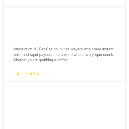
N1 Bet Casino: Quick‑Hit
Gaming for the Fast‑Paced
Player
Introduction N1 Bet Casino invites players who crave instant
thrills and rapid payouts into a world where every spin counts.
Whether you’re grabbing a coffee
LIRE LA SUITE »
Analiza szans związanych z
thor fortune i możliwości
efektywnego wykorzystania
kapitału