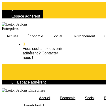
Aller
au
contenu
Espace adhérent
Accueil
Économie
Social
Environnement
O
Vous souhaitez devenir
adhérent ?
Contacter
nous !
Espace adhérent
Accueil
Économie
Social
E
[wppb-login]