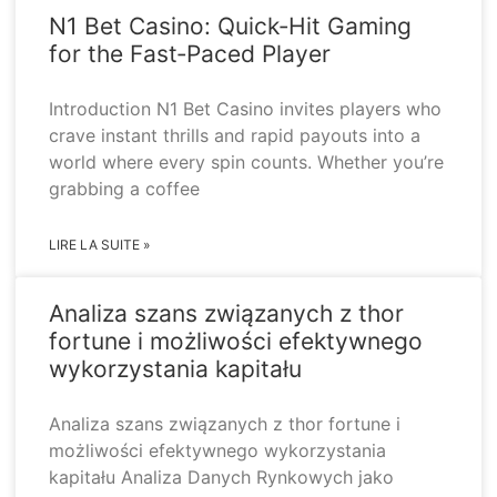
N1 Bet Casino: Quick‑Hit Gaming
for the Fast‑Paced Player
Introduction N1 Bet Casino invites players who
crave instant thrills and rapid payouts into a
world where every spin counts. Whether you’re
grabbing a coffee
LIRE LA SUITE »
Analiza szans związanych z thor
fortune i możliwości efektywnego
wykorzystania kapitału
Analiza szans związanych z thor fortune i
możliwości efektywnego wykorzystania
kapitału Analiza Danych Rynkowych jako