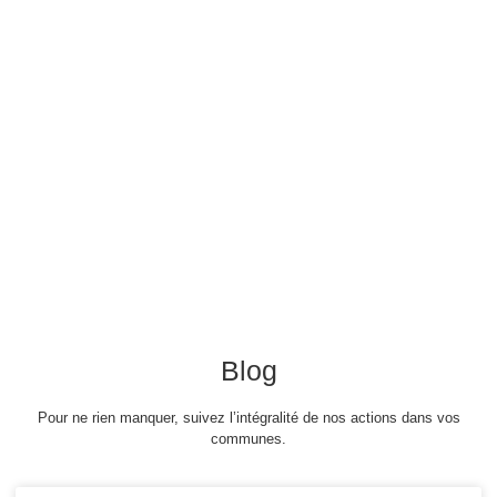
Blog
Pour ne rien manquer, suivez l’intégralité de nos actions dans vos
communes.