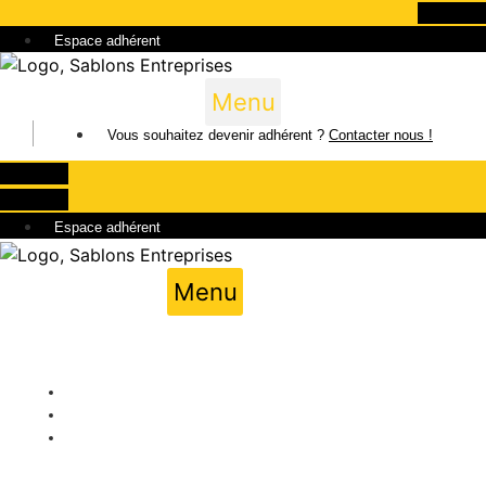
Aller
Linkedin
au
Espace adhérent
contenu
Menu
Vous souhaitez devenir adhérent ?
Contacter nous !
Linkedin
Linkedin
Espace adhérent
Menu
Publié par
Grégoire OMONT
25/05/2025
1:38 pm