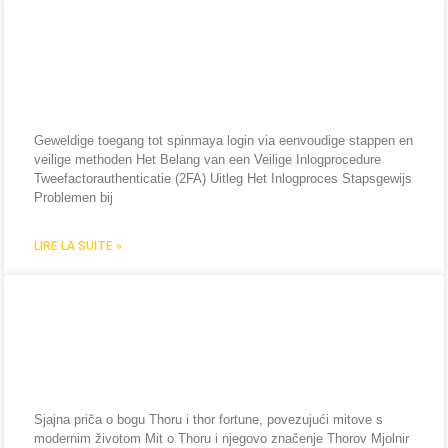
Geweldige toegang tot
spinmaya login via eenvoudige
stappen en veilige methoden
Geweldige toegang tot spinmaya login via eenvoudige stappen en
veilige methoden Het Belang van een Veilige Inlogprocedure
Tweefactorauthenticatie (2FA) Uitleg Het Inlogproces Stapsgewijs
Problemen bij
LIRE LA SUITE »
Sjajna priča o bogu Thoru i thor
fortune, povezujući mitove s
modernim životom
Sjajna priča o bogu Thoru i thor fortune, povezujući mitove s
modernim životom Mit o Thoru i njegovo značenje Thorov Mjolnir