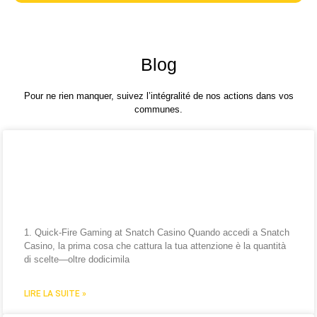
Blog
Pour ne rien manquer, suivez l’intégralité de nos actions dans vos
communes.
Snatch Casino Quick‑Fire Play:
Vittorie Veloci, Azione
Immediata e Grandi Premi
1. Quick‑Fire Gaming at Snatch Casino Quando accedi a Snatch
Casino, la prima cosa che cattura la tua attenzione è la quantità
di scelte—oltre dodicimila
LIRE LA SUITE »