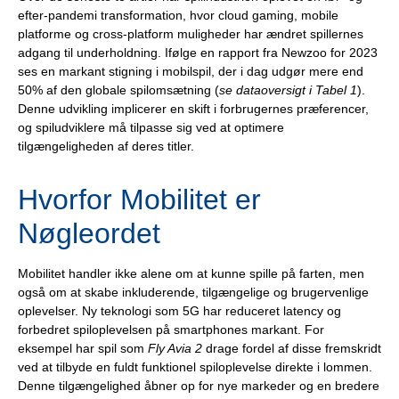
efter-pandemi transformation, hvor cloud gaming, mobile
platforme og cross-platform muligheder har ændret spillernes
adgang til underholdning. Ifølge en rapport fra Newzoo for 2023
ses en markant stigning i mobilspil, der i dag udgør mere end
50% af den globale spilomsætning (
se dataoversigt i Tabel 1
).
Denne udvikling implicerer en skift i forbrugernes præferencer,
og spiludviklere må tilpasse sig ved at optimere
tilgængeligheden af deres titler.
Hvorfor Mobilitet er
Nøgleordet
Mobilitet handler ikke alene om at kunne spille på farten, men
også om at skabe inkluderende, tilgængelige og brugervenlige
oplevelser. Ny teknologi som 5G har reduceret latency og
forbedret spiloplevelsen på smartphones markant. For
eksempel har spil som
Fly Avia 2
drage fordel af disse fremskridt
ved at tilbyde en fuldt funktionel spiloplevelse direkte i lommen.
Denne tilgængelighed åbner op for nye markeder og en bredere