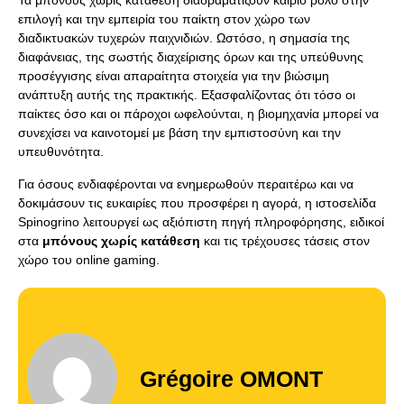
Τα μπόνους χωρίς κατάθεση διαδραματίζουν καίριο ρόλο στην
επιλογή και την εμπειρία του παίκτη στον χώρο των
διαδικτυακών τυχερών παιχνιδιών. Ωστόσo, η σημασία της
διαφάνειας, της σωστής διαχείρισης όρων και της υπεύθυνης
προσέγγισης είναι απαραίτητα στοιχεία για την βιώσιμη
ανάπτυξη αυτής της πρακτικής. Εξασφαλίζοντας ότι τόσο οι
παίκτες όσο και οι πάροχοι ωφελούνται, η βιομηχανία μπορεί να
συνεχίσει να καινοτομεί με βάση την εμπιστοσύνη και την
υπευθυνότητα.
Για όσους ενδιαφέρονται να ενημερωθούν περαιτέρω και να
δοκιμάσουν τις ευκαιρίες που προσφέρει η αγορά, η ιστοσελίδα
Spinogrino λειτουργεί ως αξιόπιστη πηγή πληροφόρησης, ειδικοί
στα
μπόνους χωρίς κατάθεση
και τις τρέχουσες τάσεις στον
χώρο του online gaming.
Grégoire OMONT