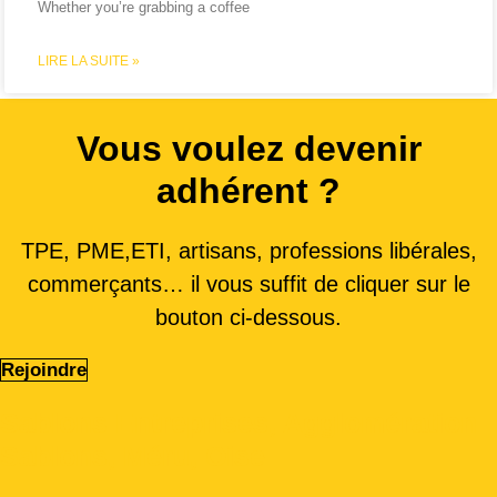
Whether you’re grabbing a coffee
LIRE LA SUITE »
Vous voulez devenir
adhérent ?
TPE, PME,ETI, artisans, professions libérales,
commerçants… il vous suffit de cliquer sur le
bouton ci-dessous.
Rejoindre
Sablons Entreprises, Agglomération
Sablons, Méru, Oise