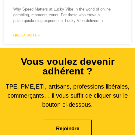
Why Speed Matters at Lucky Vibe In the world of online
gambling, moments count. For those who crave a
pulse‑quickening experience, Lucky Vibe delivers a
LIRE LA SUITE »
Vous voulez devenir
adhérent ?
TPE, PME,ETI, artisans, professions libérales,
commerçants… il vous suffit de cliquer sur le
bouton ci-dessous.
Rejoindre