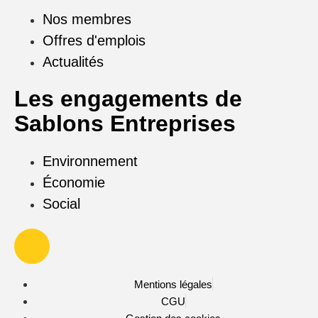
Nos membres
Offres d'emplois
Actualités
Les engagements de
Sablons Entreprises
Environnement
Économie
Social
Mentions légales
CGU