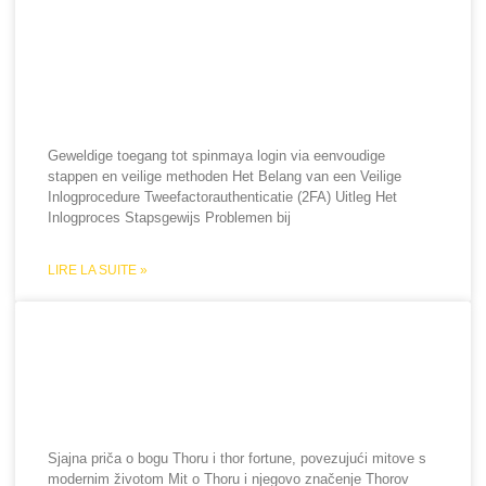
Geweldige toegang tot
spinmaya login via
eenvoudige stappen en
veilige methoden
Geweldige toegang tot spinmaya login via eenvoudige
stappen en veilige methoden Het Belang van een Veilige
Inlogprocedure Tweefactorauthenticatie (2FA) Uitleg Het
Inlogproces Stapsgewijs Problemen bij
LIRE LA SUITE »
Sjajna priča o bogu Thoru i
thor fortune, povezujući
mitove s modernim životom
Sjajna priča o bogu Thoru i thor fortune, povezujući mitove s
modernim životom Mit o Thoru i njegovo značenje Thorov