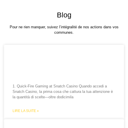
Blog
Pour ne rien manquer, suivez l’intégralité de nos actions dans vos
communes.
Snatch Casino Quick‑Fire
Play: Vittorie Veloci, Azione
Immediata e Grandi Premi
1. Quick‑Fire Gaming at Snatch Casino Quando accedi a
Snatch Casino, la prima cosa che cattura la tua attenzione è
la quantità di scelte—oltre dodicimila
LIRE LA SUITE »