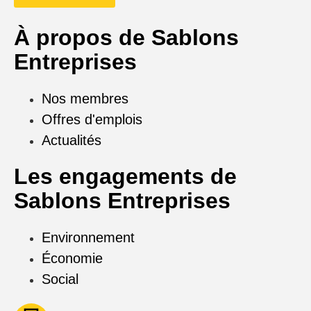
À propos de Sablons
Entreprises
Nos membres
Offres d'emplois
Actualités
Les engagements de
Sablons Entreprises
Environnement
Économie
Social