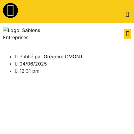
Publié par
Grégoire OMONT
04/06/2025
12:31 pm