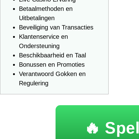
Betaalmethoden en
Uitbetalingen
Beveiliging van Transacties
Klantenservice en
Ondersteuning
Beschikbaarheid en Taal
Bonussen en Promoties
Verantwoord Gokken en
Regulering
🔥 Spel