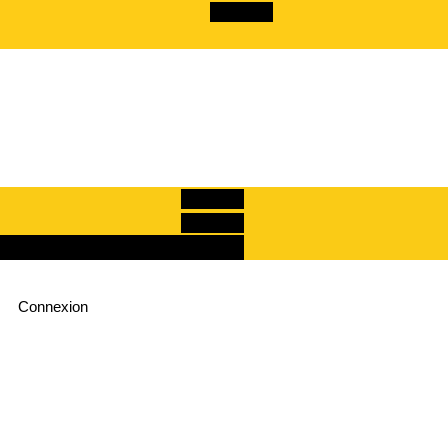
Linkedin
Linkedin
Linkedin
Connexion