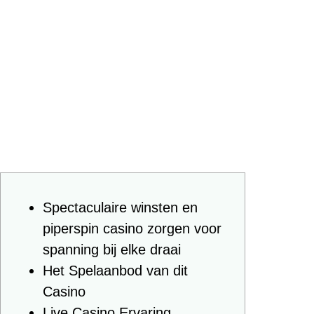
Spectaculaire winsten en
piperspin casino zorgen voor
spanning bij elke draai
Het Spelaanbod van dit
Casino
Live Casino Ervaring