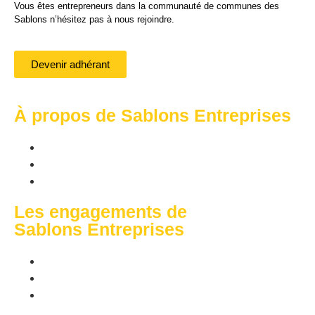
Vous êtes entrepreneurs dans la communauté de communes des
Sablons n’hésitez pas à nous rejoindre.
Devenir adhérant
À propos de Sablons Entreprises
Nos membres
Offres d'emplois
Actualités
Les engagements de
Sablons Entreprises
Environnement
Économie
Social