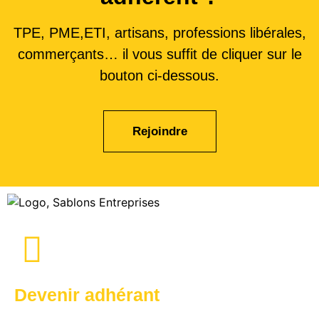
TPE, PME,ETI, artisans, professions libérales,
commerçants… il vous suffit de cliquer sur le
bouton ci-dessous.
Rejoindre
Devenir adhérant