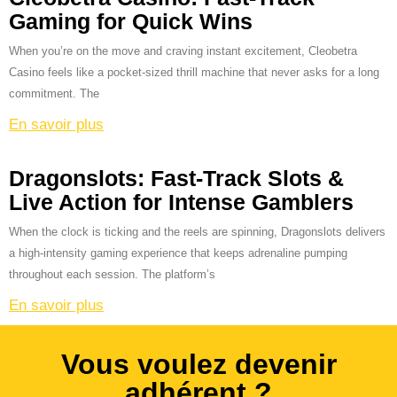
Gaming for Quick Wins
When you’re on the move and craving instant excitement, Cleobetra
Casino feels like a pocket‑sized thrill machine that never asks for a long
commitment. The
En savoir plus
Dragonslots: Fast‑Track Slots &
Live Action for Intense Gamblers
When the clock is ticking and the reels are spinning, Dragonslots delivers
a high‑intensity gaming experience that keeps adrenaline pumping
throughout each session. The platform’s
En savoir plus
Vous voulez devenir
adhérent ?