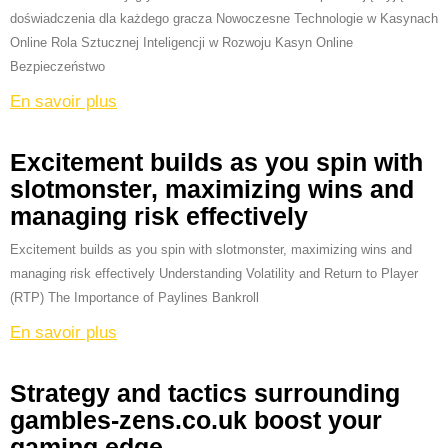
doświadczenia dla każdego gracza Nowoczesne Technologie w Kasynach
Online Rola Sztucznej Inteligencji w Rozwoju Kasyn Online
Bezpieczeństwo
En savoir plus
Excitement builds as you spin with
slotmonster, maximizing wins and
managing risk effectively
Excitement builds as you spin with slotmonster, maximizing wins and
managing risk effectively Understanding Volatility and Return to Player
(RTP) The Importance of Paylines Bankroll
En savoir plus
Strategy and tactics surrounding
gambles-zens.co.uk boost your
gaming edge