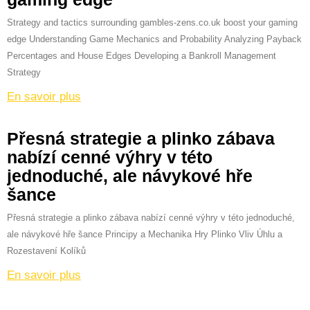
Strategy and tactics surrounding gambles-zens.co.uk boost your gaming
edge Understanding Game Mechanics and Probability Analyzing Payback
Percentages and House Edges Developing a Bankroll Management
Strategy
En savoir plus
Přesná strategie a plinko zábava
nabízí cenné výhry v této
jednoduché, ale návykové hře
šance
Přesná strategie a plinko zábava nabízí cenné výhry v této jednoduché,
ale návykové hře šance Principy a Mechanika Hry Plinko Vliv Úhlu a
Rozestavení Kolíků
En savoir plus