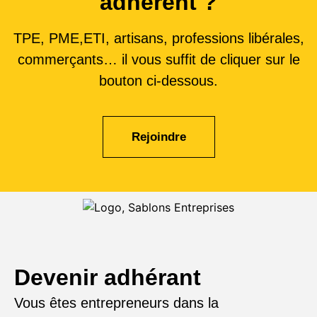
adhérent ?
TPE, PME,ETI, artisans, professions libérales,
commerçants… il vous suffit de cliquer sur le
bouton ci-dessous.
Rejoindre
Devenir adhérant
Vous êtes entrepreneurs dans la