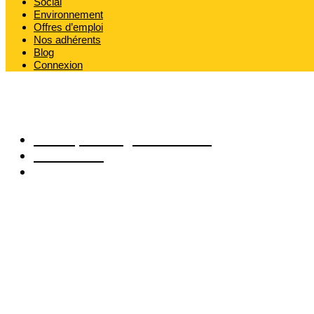
Social
Environnement
Offres d’emploi
Nos adhérents
Blog
Connexion
Publié par
Grégoire OMONT
02/06/2025
5:41 pm
Under de senaste 
digitala tillgångar
landskapet