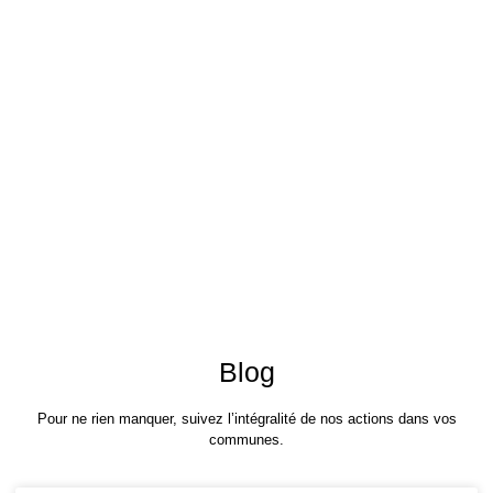
Blog
Pour ne rien manquer, suivez l’intégralité de nos actions dans vos
communes.