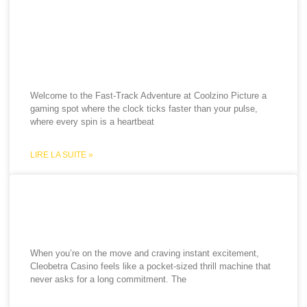
Coolzino Casino – The
Quick‑Spin Hub for Fast‑Track
Players
Welcome to the Fast‑Track Adventure at Coolzino Picture a
gaming spot where the clock ticks faster than your pulse,
where every spin is a heartbeat
LIRE LA SUITE »
Cleobetra Casino: Fast‑Track
Gaming for Quick Wins
When you’re on the move and craving instant excitement,
Cleobetra Casino feels like a pocket‑sized thrill machine that
never asks for a long commitment. The