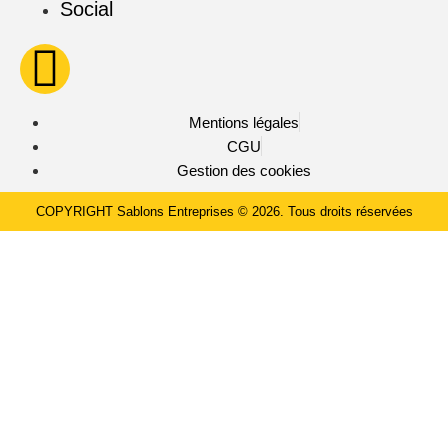
Social
Mentions légales
CGU
Gestion des cookies
COPYRIGHT Sablons Entreprises © 2026. Tous droits réservées