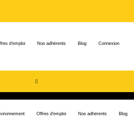
fres d’emploi
Nos adhérents
Blog
Connexion
vironnement
Offres d’emploi
Nos adhérents
Blog