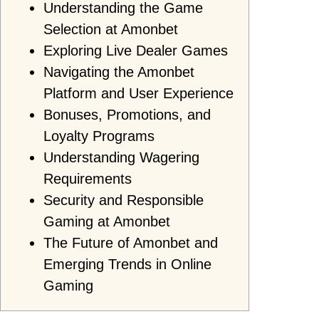
Understanding the Game
Selection at Amonbet
Exploring Live Dealer Games
Navigating the Amonbet
Platform and User Experience
Bonuses, Promotions, and
Loyalty Programs
Understanding Wagering
Requirements
Security and Responsible
Gaming at Amonbet
The Future of Amonbet and
Emerging Trends in Online
Gaming