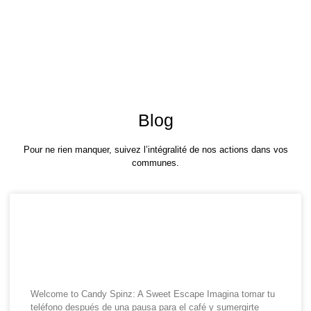
Blog
Pour ne rien manquer, suivez l’intégralité de nos actions dans vos
communes.
Candy Spinz Casino Review:
Quick Wins & Sweet Sessions
for Mobile Gamers
Welcome to Candy Spinz: A Sweet Escape Imagina tomar tu
teléfono después de una pausa para el café y sumergirte