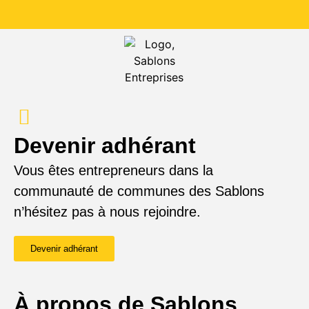
Devenir adhérant
Vous êtes entrepreneurs dans la
communauté de communes des Sablons
n’hésitez pas à nous rejoindre.
Devenir adhérant
À propos de Sablons