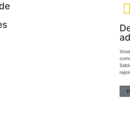
 de
es
De
ad
es
plois
Vous
com
Sabl
rejo
D