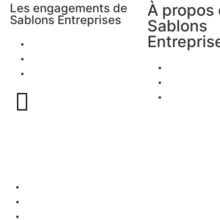
À propos
Les engagements de
Sablons Entreprises
Sablons
Entrepris
Environnement
Économie
Nos membr
Social
Offres d'em
Actualités
Mentions légales
CGU
Gestion des cookies