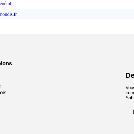
énéral
mondis.fr
blons
De
s
Vous
ois
com
Sabl