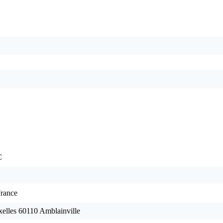
C
rance
elles 60110 Amblainville