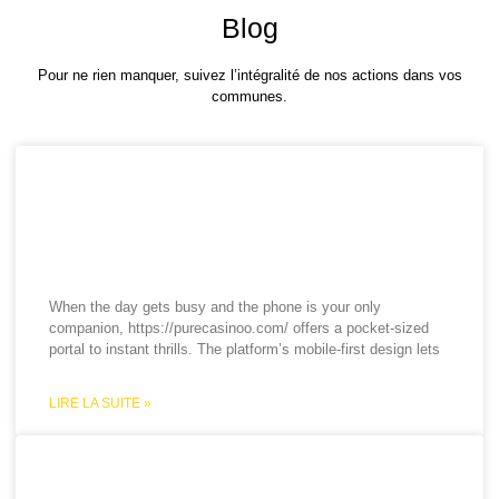
Blog
Pour ne rien manquer, suivez l’intégralité de nos actions dans vos
communes.
Consolidated Casino Network
– Mobile Moments of Quick
Wins
When the day gets busy and the phone is your only
companion, https://purecasinoo.com/ offers a pocket‑sized
portal to instant thrills. The platform’s mobile‑first design lets
LIRE LA SUITE »
दिलचस्प विचार और chicken road