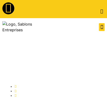
Publié par
Grégoire OMONT
30/06/2026
9:08 pm