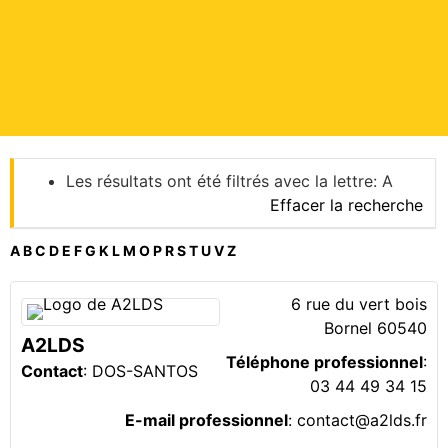
Les résultats ont été filtrés avec la lettre: A
Effacer la recherche
A
B
C
D
E
F
G
K
L
M
O
P
R
S
T
U
V
Z
6 rue du vert bois
Bornel
60540
A2LDS
Téléphone professionnel
:
Contact
:
DOS-SANTOS
03 44 49 34 15
E-mail professionnel
:
contact@a2lds.fr