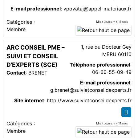
E-mail professionnel
:
vpovataj@appel-materiaux.fr
Catégories :
Mis à jour il y a 11 mois.
Membre
ARC CONSEIL PME –
1, rue du Docteur Gey
MERU
60110
SUIVI ET CONSEIL
D’EXPERTS (SCE)
Téléphone professionnel
:
06-60-55-09-49
Contact
:
BRENET
E-mail professionnel
:
g.brenet@suivietconseildexperts.fr
Site internet
:
http://www.suivietconseildexperts.fr
Catégories :
Mis à jour il y a 11 mois.
Membre