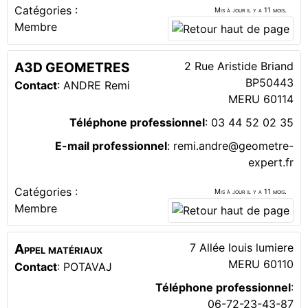
Catégories :
Mis à jour il y a 11 mois.
Membre
A3D GEOMETRES
2 Rue Aristide Briand
BP50443
Contact
:
ANDRE Remi
MERU
60114
Téléphone professionnel
:
03 44 52 02 35
E-mail professionnel
:
remi.andre@geometre-
expert.fr
Catégories :
Mis à jour il y a 11 mois.
Membre
Appel matériaux
7 Allée louis lumiere
MERU
60110
Contact
:
POTAVAJ
Téléphone professionnel
:
06-72-23-43-87